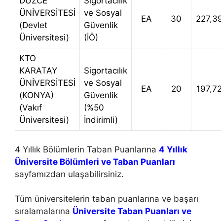
DÜZCE
Sigortacılık
ÜNİVERSİTESİ
ve Sosyal
EA
30
227,3
(Devlet
Güvenlik
Üniversitesi)
(İÖ)
KTO
KARATAY
Sigortacılık
ÜNİVERSİTESİ
ve Sosyal
EA
20
197,7
(KONYA)
Güvenlik
(Vakıf
(%50
Üniversitesi)
İndirimli)
4 Yıllık Bölümlerin Taban Puanlarına
4 Yıllık
Üniversite Bölümleri ve Taban Puanları
sayfamızdan ulaşabilirsiniz.
Tüm üniversitelerin taban puanlarına ve başarı
sıralamalarına
Üniversite Taban Puanları ve