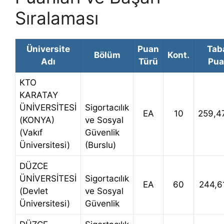
Sıralaması
Üniversite
Puan
Tab
Bölüm
Kont.
Adı
Türü
Pua
KTO
KARATAY
ÜNİVERSİTESİ
Sigortacılık
EA
10
259,4
(KONYA)
ve Sosyal
(Vakıf
Güvenlik
Üniversitesi)
(Burslu)
DÜZCE
ÜNİVERSİTESİ
Sigortacılık
EA
60
244,6
(Devlet
ve Sosyal
Üniversitesi)
Güvenlik