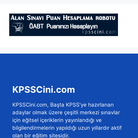
KPSSCini.com
KPSSCini.com, Başta KPSS'ye hazırlanan
adaylar olmak üzere çeşitli merkezi sınavlar
için eğitsel içeriklerin yayınlandığı ve
bilgilendirmelerin yapıldığı uzun yıllardır aktif
olan bir eğitim sitesidir.