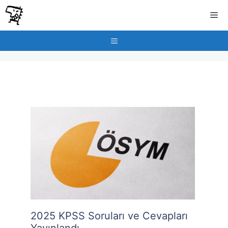
İçeriğe
Me
atla
Menu
2025 KPSS Soruları ve Cevapları
Yayınlandı