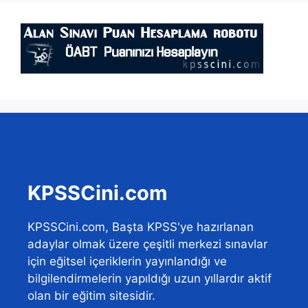
KPSSCini.com
KPSSCini.com, Başta KPSS'ye hazırlanan
adaylar olmak üzere çeşitli merkezi sınavlar
için eğitsel içeriklerin yayınlandığı ve
bilgilendirmelerin yapıldığı uzun yıllardır aktif
olan bir eğitim sitesidir.