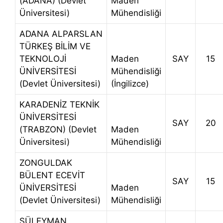
(ADANA) (Devlet
Maden
Üniversitesi)
Mühendisliği
ADANA ALPARSLAN
TÜRKEŞ BİLİM VE
TEKNOLOJİ
Maden
SAY
15
ÜNİVERSİTESİ
Mühendisliği
(Devlet Üniversitesi)
(İngilizce)
KARADENİZ TEKNİK
ÜNİVERSİTESİ
SAY
20
(TRABZON) (Devlet
Maden
Üniversitesi)
Mühendisliği
ZONGULDAK
BÜLENT ECEVİT
SAY
15
ÜNİVERSİTESİ
Maden
(Devlet Üniversitesi)
Mühendisliği
SÜLEYMAN