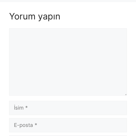
Yorum yapın
Yorum
İsim
E-
posta