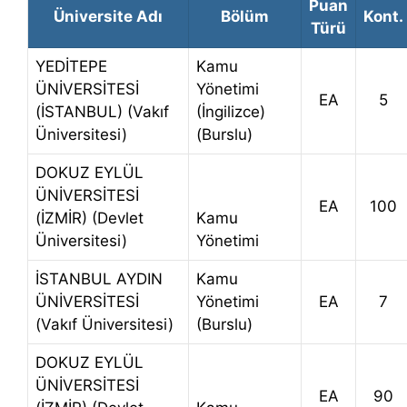
Puan
Üniversite Adı
Bölüm
Kont.
Türü
YEDİTEPE
Kamu
ÜNİVERSİTESİ
Yönetimi
EA
5
(İSTANBUL) (Vakıf
(İngilizce)
Üniversitesi)
(Burslu)
DOKUZ EYLÜL
ÜNİVERSİTESİ
EA
100
(İZMİR) (Devlet
Kamu
Üniversitesi)
Yönetimi
İSTANBUL AYDIN
Kamu
ÜNİVERSİTESİ
Yönetimi
EA
7
(Vakıf Üniversitesi)
(Burslu)
DOKUZ EYLÜL
ÜNİVERSİTESİ
EA
90