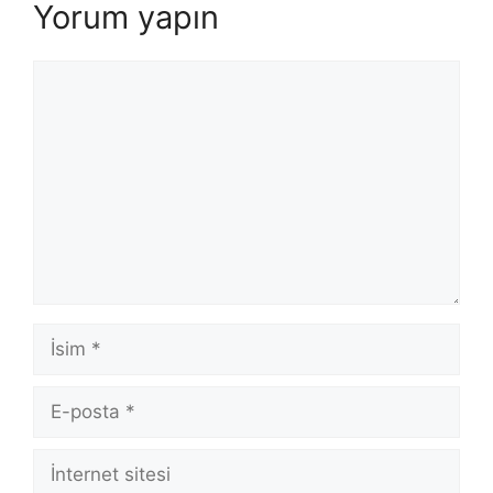
Yorum yapın
Yorum
İsim
E-
posta
İnternet
sitesi