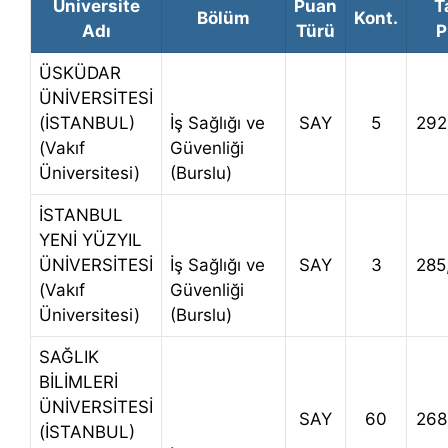
Üniversite
Puan
T
Bölüm
Kont.
Adı
Türü
P
ÜSKÜDAR
ÜNİVERSİTESİ
(İSTANBUL)
İş Sağlığı ve
SAY
5
292
(Vakıf
Güvenliği
Üniversitesi)
(Burslu)
İSTANBUL
YENİ YÜZYIL
ÜNİVERSİTESİ
İş Sağlığı ve
SAY
3
285
(Vakıf
Güvenliği
Üniversitesi)
(Burslu)
SAĞLIK
BİLİMLERİ
ÜNİVERSİTESİ
SAY
60
268
(İSTANBUL)