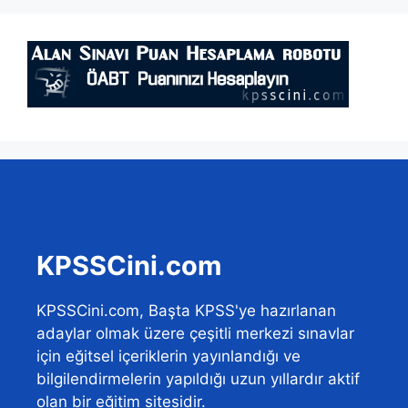
KPSSCini.com
KPSSCini.com, Başta KPSS'ye hazırlanan
adaylar olmak üzere çeşitli merkezi sınavlar
için eğitsel içeriklerin yayınlandığı ve
bilgilendirmelerin yapıldığı uzun yıllardır aktif
olan bir eğitim sitesidir.