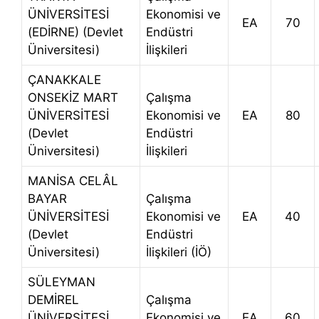
ÜNİVERSİTESİ
Ekonomisi ve
EA
70
(EDİRNE) (Devlet
Endüstri
Üniversitesi)
İlişkileri
ÇANAKKALE
ONSEKİZ MART
Çalışma
ÜNİVERSİTESİ
Ekonomisi ve
EA
80
(Devlet
Endüstri
Üniversitesi)
İlişkileri
MANİSA CELÂL
BAYAR
Çalışma
ÜNİVERSİTESİ
Ekonomisi ve
EA
40
(Devlet
Endüstri
Üniversitesi)
İlişkileri (İÖ)
SÜLEYMAN
DEMİREL
Çalışma
ÜNİVERSİTESİ
Ekonomisi ve
EA
60