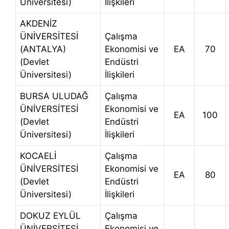
Üniversitesi)
İlişkileri
AKDENİZ
ÜNİVERSİTESİ
Çalışma
(ANTALYA)
Ekonomisi ve
EA
70
(Devlet
Endüstri
Üniversitesi)
İlişkileri
BURSA ULUDAĞ
Çalışma
ÜNİVERSİTESİ
Ekonomisi ve
EA
100
(Devlet
Endüstri
Üniversitesi)
İlişkileri
KOCAELİ
Çalışma
ÜNİVERSİTESİ
Ekonomisi ve
EA
80
(Devlet
Endüstri
Üniversitesi)
İlişkileri
DOKUZ EYLÜL
Çalışma
ÜNİVERSİTESİ
Ekonomisi ve