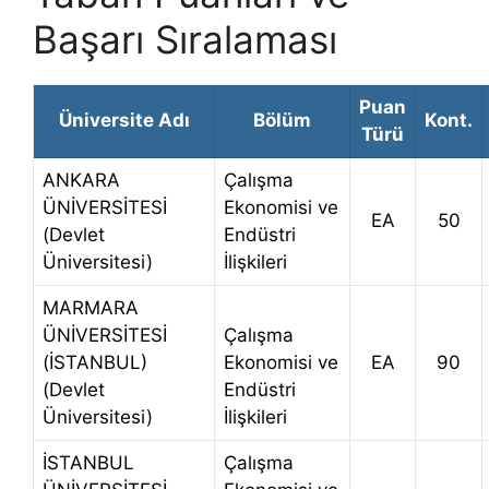
Başarı Sıralaması
Puan
Üniversite Adı
Bölüm
Kont.
Türü
ANKARA
Çalışma
ÜNİVERSİTESİ
Ekonomisi ve
EA
50
(Devlet
Endüstri
Üniversitesi)
İlişkileri
MARMARA
ÜNİVERSİTESİ
Çalışma
(İSTANBUL)
Ekonomisi ve
EA
90
(Devlet
Endüstri
Üniversitesi)
İlişkileri
İSTANBUL
Çalışma