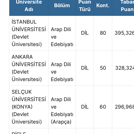
Üniversite
Puan
Taba
Bölüm
Kont.
Adı
Türü
Puan
İSTANBUL
ÜNİVERSİTESİ
Arap Dili
DİL
80
395,32
(Devlet
ve
Üniversitesi)
Edebiyatı
ANKARA
ÜNİVERSİTESİ
Arap Dili
DİL
50
328,32
(Devlet
ve
Üniversitesi)
Edebiyatı
SELÇUK
ÜNİVERSİTESİ
Arap Dili
(KONYA)
ve
DİL
60
296,96
(Devlet
Edebiyatı
Üniversitesi)
(Arapça)