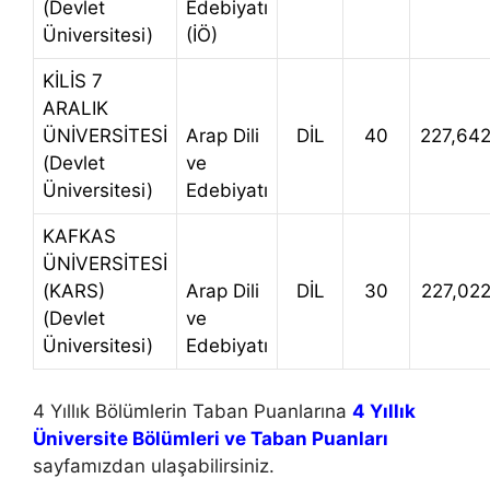
(Devlet
Edebiyatı
Üniversitesi)
(İÖ)
KİLİS 7
ARALIK
ÜNİVERSİTESİ
Arap Dili
DİL
40
227,64
(Devlet
ve
Üniversitesi)
Edebiyatı
KAFKAS
ÜNİVERSİTESİ
(KARS)
Arap Dili
DİL
30
227,02
(Devlet
ve
Üniversitesi)
Edebiyatı
4 Yıllık Bölümlerin Taban Puanlarına
4 Yıllık
Üniversite Bölümleri ve Taban Puanları
sayfamızdan ulaşabilirsiniz.