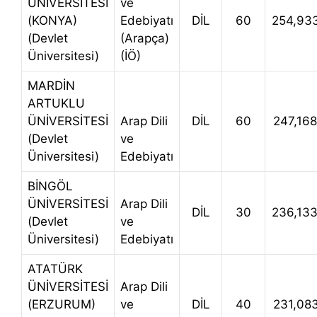
ÜNİVERSİTESİ
ve
(KONYA)
Edebiyatı
DİL
60
254,93
(Devlet
(Arapça)
Üniversitesi)
(İÖ)
MARDİN
ARTUKLU
ÜNİVERSİTESİ
Arap Dili
DİL
60
247,16
(Devlet
ve
Üniversitesi)
Edebiyatı
BİNGÖL
ÜNİVERSİTESİ
Arap Dili
DİL
30
236,13
(Devlet
ve
Üniversitesi)
Edebiyatı
ATATÜRK
ÜNİVERSİTESİ
Arap Dili
(ERZURUM)
ve
DİL
40
231,08