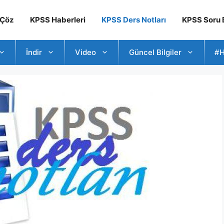
 Çöz
KPSS Haberleri
KPSS Ders Notları
KPSS Soru B
İndir
Video
Güncel Bilgiler
#H