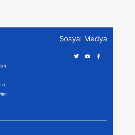
Sosyal Medya
arı
ama
arı