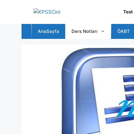
İçeriğe
atla
Test
AnaSayfa
Ders Notları
ÖABT