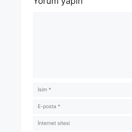
Yorum yapın
Yorum
İsim
E-
posta
İnternet
sitesi