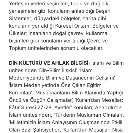
Yerleşim yerleri seçimleri, toplu ve dağınık
yerleşmeler gibi konuların anlatıldığı Beşeri
Sistemler; dünyadaki bölgeler, harita gibi
konuların yer aldığı Küresel Ortam: Bölgeler ve
Ülkeler; İnsanların doğal çevreyi kullanma
biçimleri gibi konuların yer aldığı Çevre ve
Toplum ünitelerinden sorumlu olacaklar.
DİN KÜLTÜRÜ VE AHLAK BİLGİSİ:
İslam ve Bilim
ünitesinden ‘Din-Bilim İlişkisi’, ‘İslam
Medeniyetinde Bilim ve Düşüncenin Gelişimi’,
‘İslam Medeniyetinde Öne Çıkan Eğitim
Kurumları’, ‘Müslümanların Bilim Alanında Yaptığı
Öncü ve Özgün Çalışmalar’, ‘Kur’an’dan Mesajlar:
Fâtır Suresi 27-28. Ayetler’ konuları; Anadolu’da
İslam ünitesinden, ‘Türklerin Müslüman Olmaları’,
‘Milletimizin İslam Anlayışının Oluşmasında Etkili
Olan Bazı Şahsiyetler’, ‘Kur’an’dan Mesajlar: Nisâ