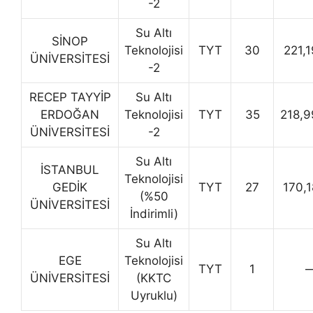
-2
Su Altı
SİNOP
Teknolojisi
TYT
30
221,
ÜNİVERSİTESİ
-2
RECEP TAYYİP
Su Altı
ERDOĞAN
Teknolojisi
TYT
35
218,
ÜNİVERSİTESİ
-2
Su Altı
İSTANBUL
Teknolojisi
GEDİK
TYT
27
170,
(%50
ÜNİVERSİTESİ
İndirimli)
Su Altı
EGE
Teknolojisi
TYT
1
ÜNİVERSİTESİ
(KKTC
Uyruklu)