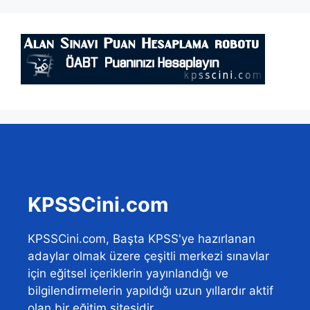
KPSSCini.com
KPSSCini.com, Başta KPSS'ye hazırlanan
adaylar olmak üzere çeşitli merkezi sınavlar
için eğitsel içeriklerin yayınlandığı ve
bilgilendirmelerin yapıldığı uzun yıllardır aktif
olan bir eğitim sitesidir.