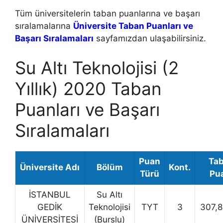
Tüm üniversitelerin taban puanlarına ve başarı
sıralamalarına
Üniversite Taban Puanları ve
Başarı Sıralamaları
sayfamızdan ulaşabilirsiniz.
Su Altı Teknolojisi (2
Yıllık) 2020 Taban
Puanları ve Başarı
Sıralamaları
Puan
Ta
Üniversite Adı
Bölüm
Kont.
Türü
Pu
İSTANBUL
Su Altı
GEDİK
Teknolojisi
TYT
3
307,
ÜNİVERSİTESİ
(Burslu)