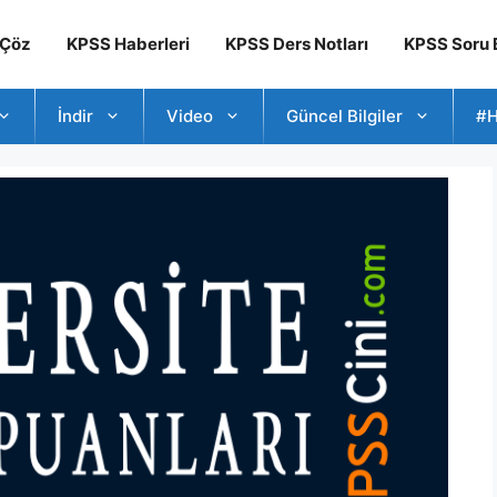
 Çöz
KPSS Haberleri
KPSS Ders Notları
KPSS Soru B
İndir
Video
Güncel Bilgiler
#H