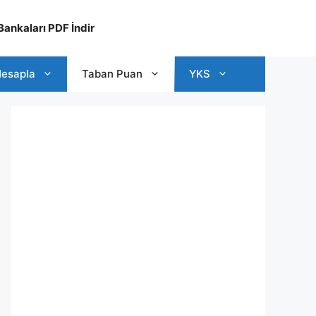
ankaları PDF İndir
esapla
Taban Puan
YKS