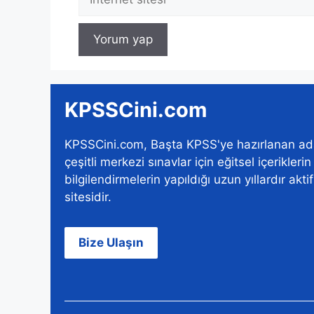
sitesi
KPSSCini.com
KPSSCini.com, Başta KPSS'ye hazırlanan ad
çeşitli merkezi sınavlar için eğitsel içerikleri
bilgilendirmelerin yapıldığı uzun yıllardır akti
sitesidir.
Bize Ulaşın