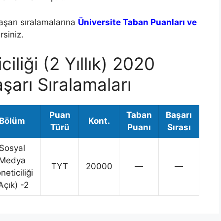
aşarı sıralamalarına
Üniversite Taban Puanları ve
siniz.
liği (2 Yıllık) 2020
şarı Sıralamaları
Puan
Taban
Başarı
Bölüm
Kont.
Türü
Puanı
Sırası
Sosyal
Medya
TYT
20000
—
—
neticiliği
Açık) -2