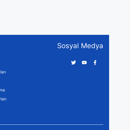
Sosyal Medya
arı
ama
arı