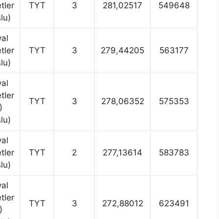
tler
TYT
3
281,02517
549648
lu)
al
tler
TYT
3
279,44205
563177
lu)
al
tler
TYT
3
278,06352
575353
)
lu)
al
tler
TYT
2
277,13614
583783
lu)
al
tler
TYT
3
272,88012
623491
)