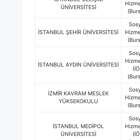
Hizme
ÜNİVERSİTESİ
(Burs
Sosy
İSTANBUL ŞEHİR ÜNİVERSİTESİ
Hizme
(Burs
Sosy
Hizme
İSTANBUL AYDIN ÜNİVERSİTESİ
(İÖ
(Burs
Sosy
İZMİR KAVRAM MESLEK
Hizme
YÜKSEKOKULU
(Burs
Sosy
İSTANBUL MEDİPOL
Hizme
ÜNİVERSİTESİ
(İÖ