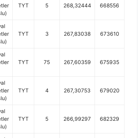
tler
TYT
5
268,32444
668556
lu)
al
tler
TYT
3
267,83038
673610
lu)
al
tler
TYT
75
267,60359
675935
al
tler
TYT
4
267,30753
679020
lu)
al
tler
TYT
5
266,99297
682329
lu)