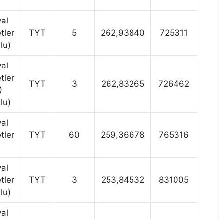
al
tler
TYT
5
262,93840
725311
lu)
al
tler
TYT
3
262,83265
726462
)
lu)
al
tler
TYT
60
259,36678
765316
al
tler
TYT
3
253,84532
831005
lu)
al