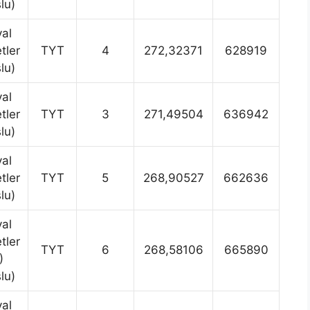
lu)
al
tler
TYT
4
272,32371
628919
lu)
al
tler
TYT
3
271,49504
636942
lu)
al
tler
TYT
5
268,90527
662636
lu)
al
tler
TYT
6
268,58106
665890
)
lu)
al