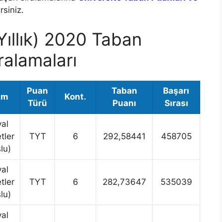
siniz.
Yıllık) 2020 Taban
ralamaları
Puan
Taban
Başarı
üm
Kont.
Türü
Puanı
Sırası
al
tler
TYT
6
292,58441
458705
lu)
al
tler
TYT
6
282,73647
535039
lu)
al