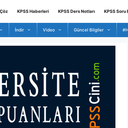
 Çöz
KPSS Haberleri
KPSS Ders Notları
KPSS Soru B
İndir
Video
Güncel Bilgiler
#H