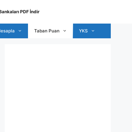
ankaları PDF İndir
esapla
Taban Puan
YKS