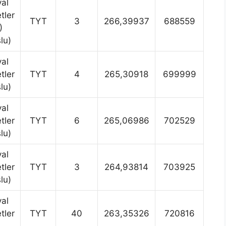
al
tler
TYT
3
266,39937
688559
)
lu)
al
tler
TYT
4
265,30918
699999
lu)
al
tler
TYT
6
265,06986
702529
lu)
al
tler
TYT
3
264,93814
703925
lu)
al
tler
TYT
40
263,35326
720816