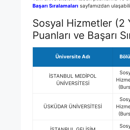
Başarı Sıralamaları
sayfamızdan ulaşabilir
Sosyal Hizmetler (2 
Puanları ve Başarı Sı
Üniversite Adı
Böl
Sosy
İSTANBUL MEDİPOL
Hizme
ÜNİVERSİTESİ
(Burs
Sosy
ÜSKÜDAR ÜNİVERSİTESİ
Hizme
(Burs
Sosy
İSTANBUL GELİŞİM