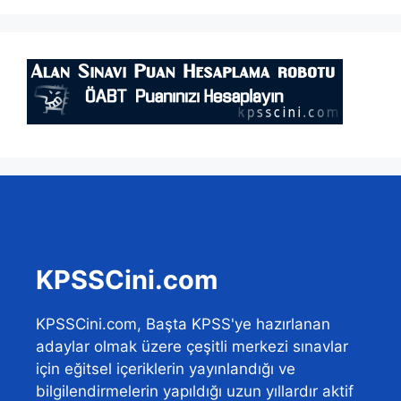
KPSSCini.com
KPSSCini.com, Başta KPSS'ye hazırlanan
adaylar olmak üzere çeşitli merkezi sınavlar
için eğitsel içeriklerin yayınlandığı ve
bilgilendirmelerin yapıldığı uzun yıllardır aktif