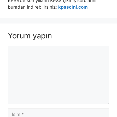
KPSS’de son yılların KPSS çıkmış sorularını
buradan indirebilirsiniz:
kpsscini.com
Yorum yapın
Yorum
İsim