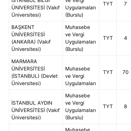
İSTANBUL BİLGİ
ve Vergi
TYT
7
ÜNİVERSİTESİ (Vakıf
Uygulamaları
Üniversitesi)
(Burslu)
BAŞKENT
Muhasebe
ÜNİVERSİTESİ
ve Vergi
TYT
4
(ANKARA) (Vakıf
Uygulamaları
Üniversitesi)
(Burslu)
MARMARA
ÜNİVERSİTESİ
Muhasebe
TYT
70
(İSTANBUL) (Devlet
ve Vergi
Üniversitesi)
Uygulamaları
Muhasebe
İSTANBUL AYDIN
ve Vergi
TYT
8
ÜNİVERSİTESİ (Vakıf
Uygulamaları
Üniversitesi)
(Burslu)
Muhasebe