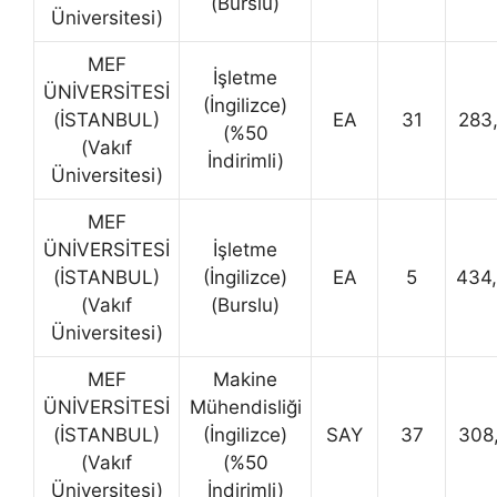
(Burslu)
Üniversitesi)
MEF
İşletme
ÜNİVERSİTESİ
(İngilizce)
(İSTANBUL)
EA
31
283
(%50
(Vakıf
İndirimli)
Üniversitesi)
MEF
ÜNİVERSİTESİ
İşletme
(İSTANBUL)
(İngilizce)
EA
5
434
(Vakıf
(Burslu)
Üniversitesi)
MEF
Makine
ÜNİVERSİTESİ
Mühendisliği
(İSTANBUL)
(İngilizce)
SAY
37
308
(Vakıf
(%50
Üniversitesi)
İndirimli)