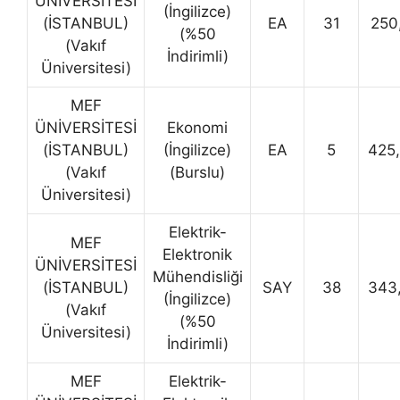
ÜNİVERSİTESİ
(İngilizce)
(İSTANBUL)
EA
31
250
(%50
(Vakıf
İndirimli)
Üniversitesi)
MEF
ÜNİVERSİTESİ
Ekonomi
(İSTANBUL)
(İngilizce)
EA
5
425
(Vakıf
(Burslu)
Üniversitesi)
Elektrik-
MEF
Elektronik
ÜNİVERSİTESİ
Mühendisliği
(İSTANBUL)
SAY
38
343
(İngilizce)
(Vakıf
(%50
Üniversitesi)
İndirimli)
MEF
Elektrik-