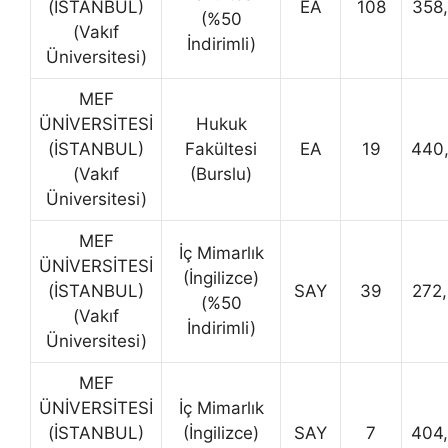
(İSTANBUL)
EA
108
358
(%50
(Vakıf
İndirimli)
Üniversitesi)
MEF
ÜNİVERSİTESİ
Hukuk
(İSTANBUL)
Fakültesi
EA
19
440
(Vakıf
(Burslu)
Üniversitesi)
MEF
İç Mimarlık
ÜNİVERSİTESİ
(İngilizce)
(İSTANBUL)
SAY
39
272
(%50
(Vakıf
İndirimli)
Üniversitesi)
MEF
ÜNİVERSİTESİ
İç Mimarlık
(İSTANBUL)
(İngilizce)
SAY
7
404