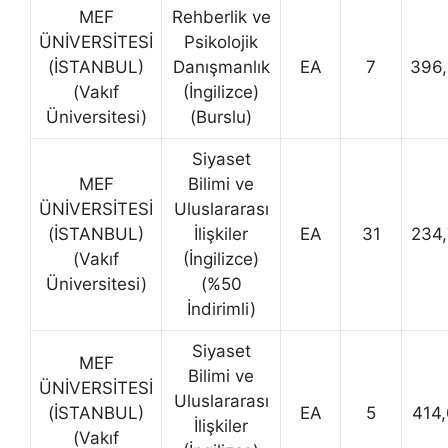
MEF
Rehberlik ve
ÜNİVERSİTESİ
Psikolojik
(İSTANBUL)
Danışmanlık
EA
7
396
(Vakıf
(İngilizce)
Üniversitesi)
(Burslu)
Siyaset
MEF
Bilimi ve
ÜNİVERSİTESİ
Uluslararası
(İSTANBUL)
İlişkiler
EA
31
234
(Vakıf
(İngilizce)
Üniversitesi)
(%50
İndirimli)
Siyaset
MEF
Bilimi ve
ÜNİVERSİTESİ
Uluslararası
(İSTANBUL)
EA
5
414
İlişkiler
(Vakıf