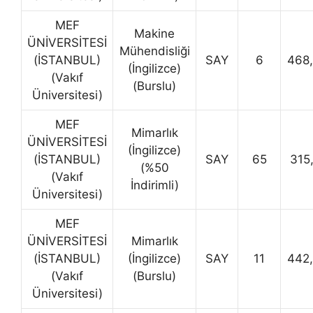
MEF
Makine
ÜNİVERSİTESİ
Mühendisliği
(İSTANBUL)
SAY
6
468
(İngilizce)
(Vakıf
(Burslu)
Üniversitesi)
MEF
Mimarlık
ÜNİVERSİTESİ
(İngilizce)
(İSTANBUL)
SAY
65
315
(%50
(Vakıf
İndirimli)
Üniversitesi)
MEF
ÜNİVERSİTESİ
Mimarlık
(İSTANBUL)
(İngilizce)
SAY
11
442
(Vakıf
(Burslu)
Üniversitesi)