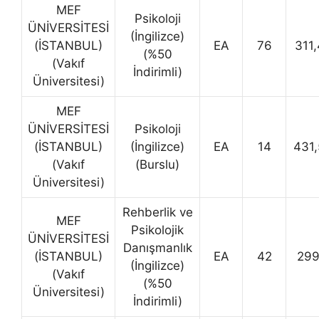
MEF
Psikoloji
ÜNİVERSİTESİ
(İngilizce)
(İSTANBUL)
EA
76
311
(%50
(Vakıf
İndirimli)
Üniversitesi)
MEF
ÜNİVERSİTESİ
Psikoloji
(İSTANBUL)
(İngilizce)
EA
14
431
(Vakıf
(Burslu)
Üniversitesi)
Rehberlik ve
MEF
Psikolojik
ÜNİVERSİTESİ
Danışmanlık
(İSTANBUL)
EA
42
299
(İngilizce)
(Vakıf
(%50
Üniversitesi)
İndirimli)