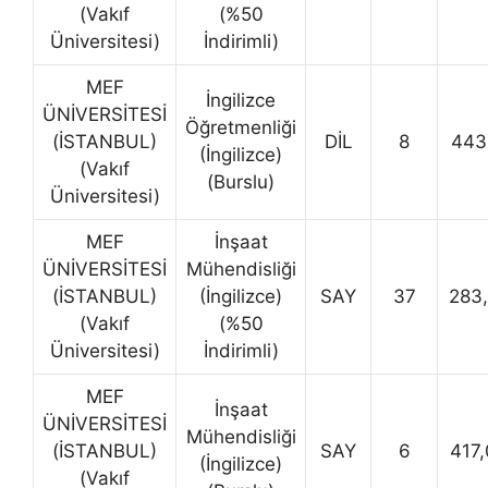
(Vakıf
(%50
Üniversitesi)
İndirimli)
MEF
İngilizce
ÜNİVERSİTESİ
Öğretmenliği
(İSTANBUL)
DİL
8
443
(İngilizce)
(Vakıf
(Burslu)
Üniversitesi)
MEF
İnşaat
ÜNİVERSİTESİ
Mühendisliği
(İSTANBUL)
(İngilizce)
SAY
37
283
(Vakıf
(%50
Üniversitesi)
İndirimli)
MEF
İnşaat
ÜNİVERSİTESİ
Mühendisliği
(İSTANBUL)
SAY
6
417
(İngilizce)
(Vakıf