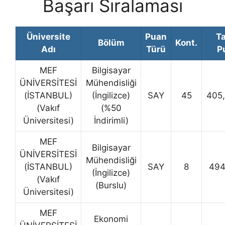
Başarı Sıralaması
Üniversite
Puan
T
Bölüm
Kont.
Adı
Türü
P
MEF
Bilgisayar
ÜNİVERSİTESİ
Mühendisliği
(İSTANBUL)
(İngilizce)
SAY
45
405
(Vakıf
(%50
Üniversitesi)
İndirimli)
MEF
Bilgisayar
ÜNİVERSİTESİ
Mühendisliği
(İSTANBUL)
SAY
8
494
(İngilizce)
(Vakıf
(Burslu)
Üniversitesi)
MEF
Ekonomi