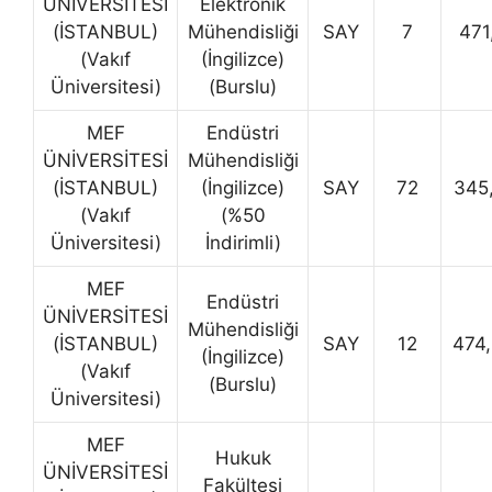
ÜNİVERSİTESİ
Elektronik
(İSTANBUL)
Mühendisliği
SAY
7
471
(Vakıf
(İngilizce)
Üniversitesi)
(Burslu)
MEF
Endüstri
ÜNİVERSİTESİ
Mühendisliği
(İSTANBUL)
(İngilizce)
SAY
72
345
(Vakıf
(%50
Üniversitesi)
İndirimli)
MEF
Endüstri
ÜNİVERSİTESİ
Mühendisliği
(İSTANBUL)
SAY
12
474
(İngilizce)
(Vakıf
(Burslu)
Üniversitesi)
MEF
Hukuk
ÜNİVERSİTESİ
Fakültesi