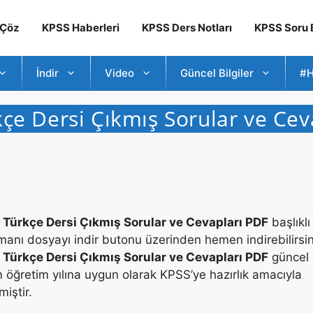
 Çöz
KPSS Haberleri
KPSS Ders Notları
KPSS Soru B
İndir
Video
Güncel Bilgiler
#H
çe Dersi Çıkmış Sorular ve Cev
Türkçe Dersi Çıkmış Sorular ve Cevapları PDF
başlıklı
anı dosyayı indir butonu üzerinden hemen indirebilirsin
Türkçe Dersi Çıkmış Sorular ve Cevapları PDF
güncel
m öğretim yılına uygun olarak KPSS’ye hazırlık amacıyla
miştir.