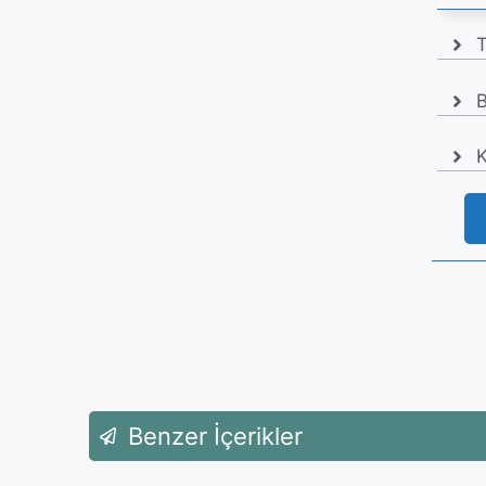
T
B
K
Benzer İçerikler