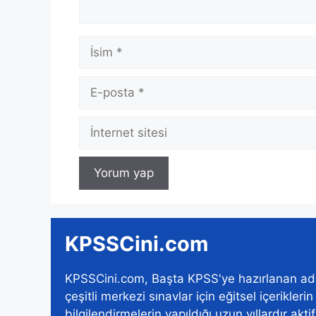
İsim
E-
posta
İnternet
sitesi
KPSSCini.com
KPSSCini.com, Başta KPSS'ye hazırlanan ad
çeşitli merkezi sınavlar için eğitsel içerikleri
bilgilendirmelerin yapıldığı uzun yıllardır akti