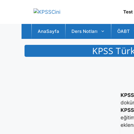
İçeriğe
atla
Test
AnaSayfa
Ders Notları
ÖABT
KPSS Türk
KPSS 
doküm
KPSS 
eğiti
eklen