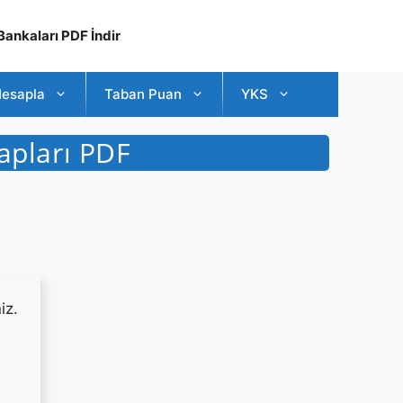
ankaları PDF İndir
esapla
Taban Puan
YKS
apları PDF
iz.