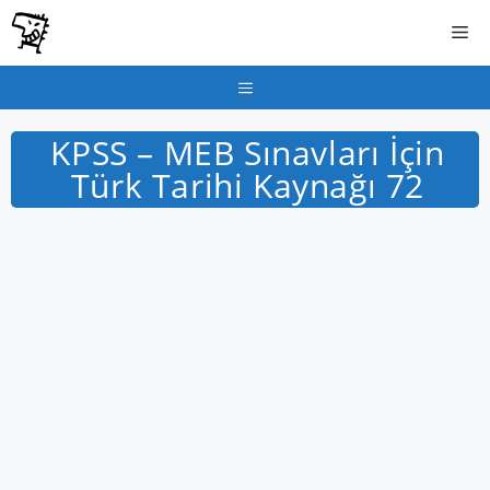
İçeriğe
Me
atla
Menu
KPSS – MEB Sınavları İçin
Türk Tarihi Kaynağı 72