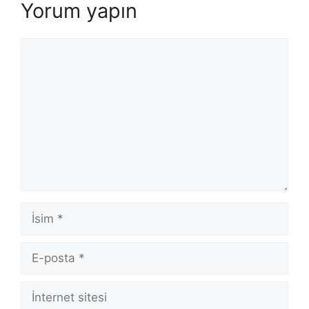
Yorum yapın
Yorum
İsim
E-
posta
İnternet
sitesi