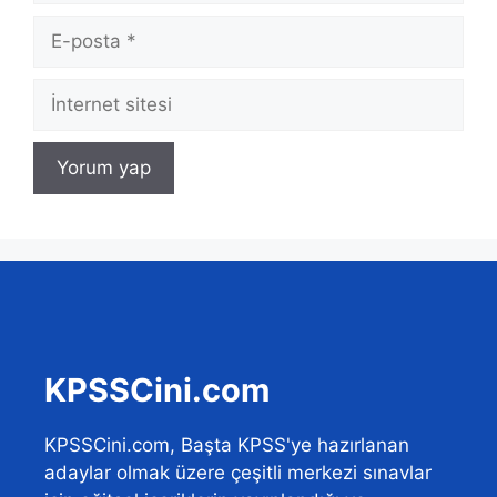
E-
posta
İnternet
sitesi
KPSSCini.com
KPSSCini.com, Başta KPSS'ye hazırlanan
adaylar olmak üzere çeşitli merkezi sınavlar