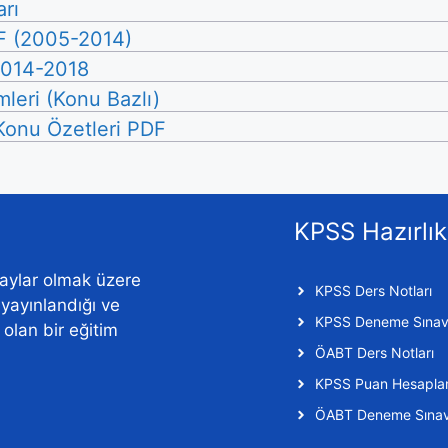
rı
F (2005-2014)
 2014-2018
leri (Konu Bazlı)
 Konu Özetleri PDF
KPSS Hazırlık
aylar olmak üzere
KPSS Ders Notları
n yayınlandığı ve
KPSS Deneme Sınavl
f olan bir eğitim
ÖABT Ders Notları
KPSS Puan Hesapl
ÖABT Deneme Sınavl