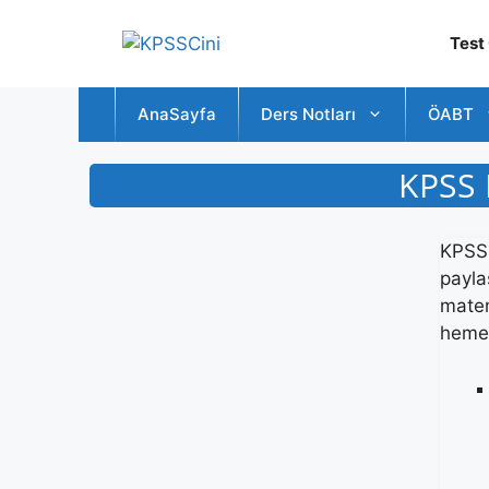
İçeriğe
atla
Test
AnaSayfa
Ders Notları
ÖABT
KPSS 
KPSS 
payla
matem
hemen