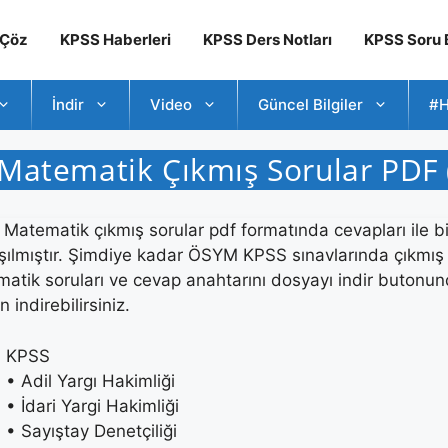
 Çöz
KPSS Haberleri
KPSS Ders Notları
KPSS Soru B
İndir
Video
Güncel Bilgiler
#H
Matematik Çıkmış Sorular PDF 
Matematik çıkmış sorular pdf formatında cevapları ile bi
şılmıştır. Şimdiye kadar ÖSYM KPSS sınavlarında çıkmış
atik soruları ve cevap anahtarını dosyayı indir butonu
 indirebilirsiniz.
KPSS
• Adil Yargı Hakimliği
• İdari Yargi Hakimliği
• Sayıştay Denetçiliği