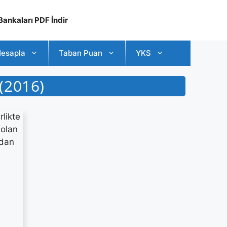
ankaları PDF İndir
esapla
Taban Puan
YKS
(2016)
rlikte
 olan
ndan