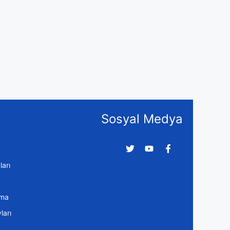
Sosyal Medya
arı
ama
arı