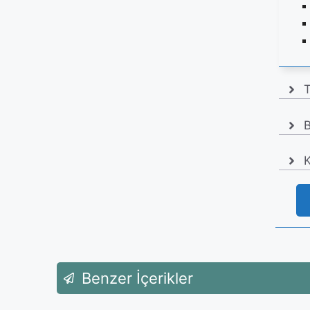
T
B
K
Benzer İçerikler