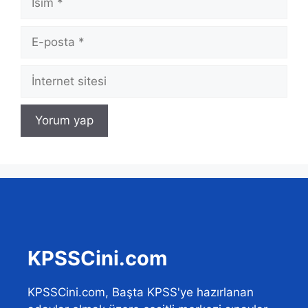
E-
posta
İnternet
sitesi
KPSSCini.com
KPSSCini.com, Başta KPSS'ye hazırlanan