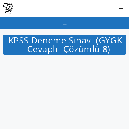
İçeriğe
Me
atla
Menu
KPSS Deneme Sınavı (GYGK
– Cevaplı- Çözümlü 8)