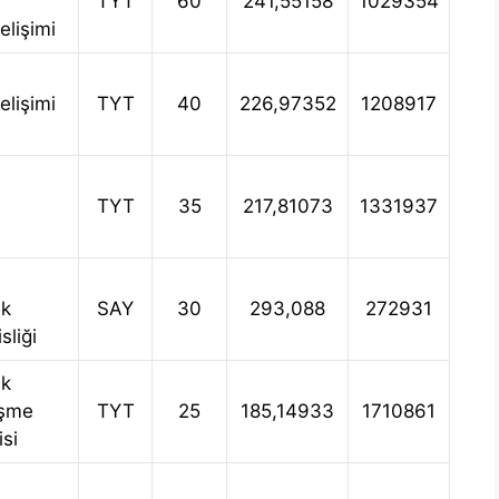
TYT
60
241,55158
1029354
lişimi
lişimi
TYT
40
226,97352
1208917
TYT
35
217,81073
1331937
ik
SAY
30
293,088
272931
liği
ik
eşme
TYT
25
185,14933
1710861
isi