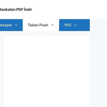
ankaları PDF İndir
esapla
Taban Puan
YKS