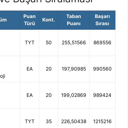
Puan
Taban
Başarı
lüm
Kont.
Türü
Puanı
Sırası
TYT
50
255,51566
869556
EA
20
197,90985
990560
oji
EA
20
199,02869
989424
i
TYT
35
226,50438
1215216