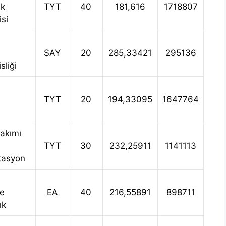
ik
TYT
40
181,616
1718807
isi
SAY
20
285,33421
295136
liği
TYT
20
194,33095
1647764
Bakımı
TYT
30
232,25911
1141113
tasyon
ve
EA
40
216,55891
898711
ık