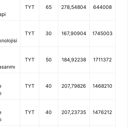
TYT
65
278,54804
644008
api
TYT
30
167,90904
1745003
nolojisi
TYT
50
184,92238
1711372
asarımı
e
TYT
40
207,79826
1468210
o
e
TYT
40
207,23735
1476212
o