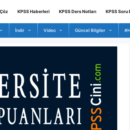
 Çöz
KPSS Haberleri
KPSS Ders Notları
KPSS Soru B
İndir
Video
Güncel Bilgiler
#H