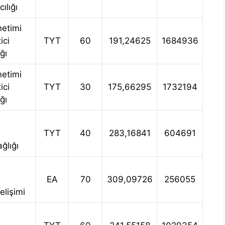
ılığı
netimi
ici
TYT
60
191,24625
1684936
ğı
netimi
ici
TYT
30
175,66295
1732194
ğı
TYT
40
283,16841
604691
ğlığı
EA
70
309,09726
256055
lişimi