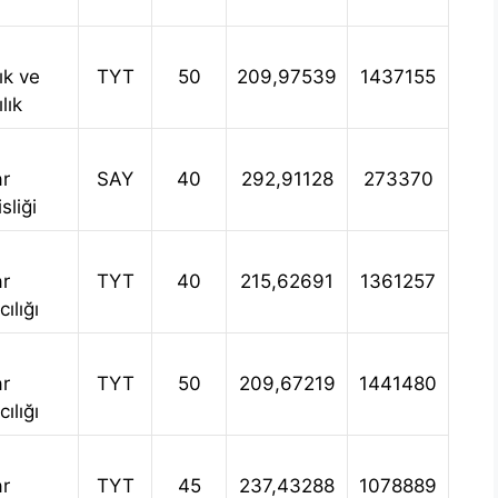
ık ve
TYT
50
209,97539
1437155
lık
ar
SAY
40
292,91128
273370
liği
ar
TYT
40
215,62691
1361257
ılığı
ar
TYT
50
209,67219
1441480
ılığı
ar
TYT
45
237,43288
1078889