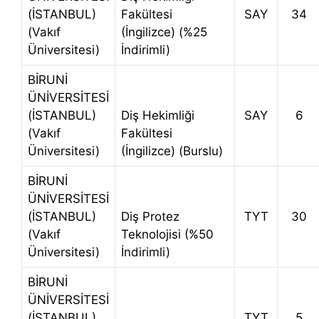
(İSTANBUL)
Fakültesi
SAY
34
(Vakıf
(İngilizce) (%25
Üniversitesi)
İndirimli)
BİRUNİ
ÜNİVERSİTESİ
(İSTANBUL)
Diş Hekimliği
SAY
6
(Vakıf
Fakültesi
Üniversitesi)
(İngilizce) (Burslu)
BİRUNİ
ÜNİVERSİTESİ
(İSTANBUL)
Diş Protez
TYT
30
(Vakıf
Teknolojisi (%50
Üniversitesi)
İndirimli)
BİRUNİ
ÜNİVERSİTESİ
(İSTANBUL)
TYT
5