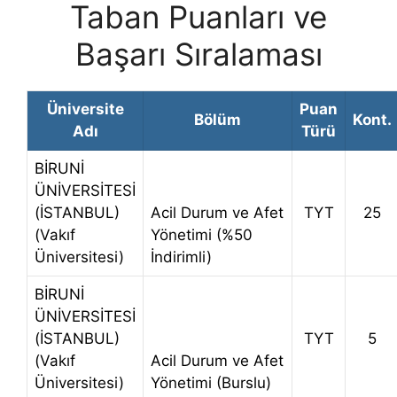
Taban Puanları ve
Başarı Sıralaması
Üniversite
Puan
Bölüm
Kont.
Adı
Türü
BİRUNİ
ÜNİVERSİTESİ
(İSTANBUL)
Acil Durum ve Afet
TYT
25
(Vakıf
Yönetimi (%50
Üniversitesi)
İndirimli)
BİRUNİ
ÜNİVERSİTESİ
(İSTANBUL)
TYT
5
(Vakıf
Acil Durum ve Afet
Üniversitesi)
Yönetimi (Burslu)