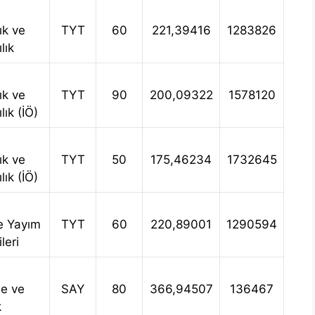
ık ve
TYT
60
221,39416
1283826
lık
ık ve
TYT
90
200,09322
1578120
lık (İÖ)
ık ve
TYT
50
175,46234
1732645
lık (İÖ)
e Yayım
TYT
60
220,89001
1290594
leri
e ve
SAY
80
366,94507
136467
k