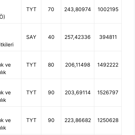
TYT
70
243,80974
1002195
İÖ)
SAY
40
257,42336
394811
kileri
ık ve
TYT
80
206,11498
1492222
lık
ık ve
TYT
90
203,69114
1526797
lık
ık ve
TYT
90
223,86682
1250628
lık