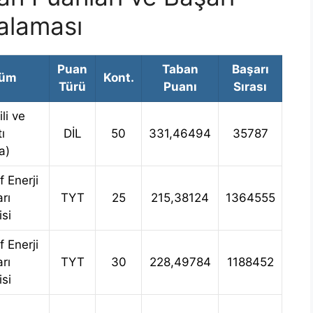
ralaması
Puan
Taban
Başarı
lüm
Kont.
Türü
Puanı
Sırası
li ve
ı
DİL
50
331,46494
35787
a)
f Enerji
rı
TYT
25
215,38124
1364555
isi
f Enerji
rı
TYT
30
228,49784
1188452
isi