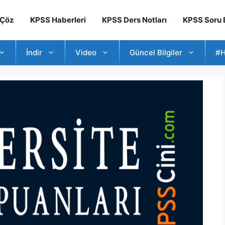
 Çöz
KPSS Haberleri
KPSS Ders Notları
KPSS Soru B
İndir
Video
Güncel Bilgiler
#H