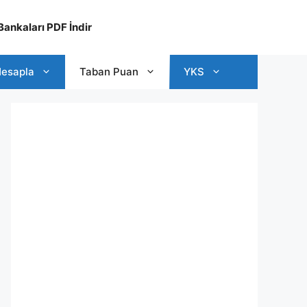
ankaları PDF İndir
esapla
Taban Puan
YKS