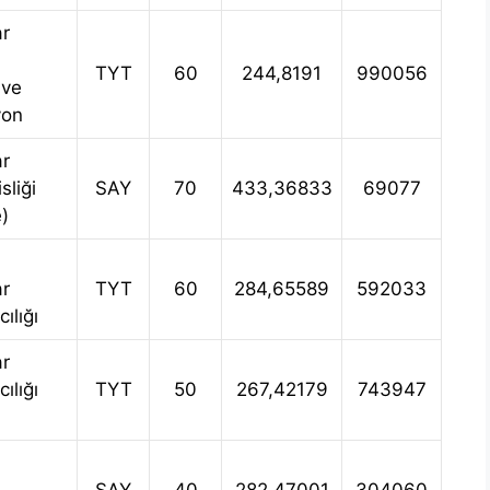
ar
TYT
60
244,8191
990056
 ve
yon
ar
liği
SAY
70
433,36833
69077
e)
ar
TYT
60
284,65589
592033
ılığı
ar
ılığı
TYT
50
267,42179
743947