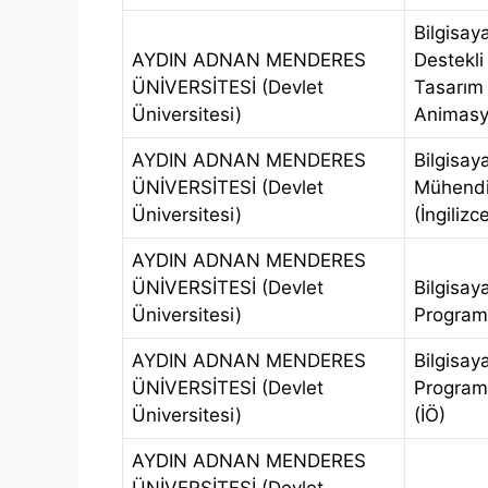
Bilgisay
AYDIN ADNAN MENDERES
Destekli
ÜNİVERSİTESİ (Devlet
Tasarım
Üniversitesi)
Animas
AYDIN ADNAN MENDERES
Bilgisay
ÜNİVERSİTESİ (Devlet
Mühendis
Üniversitesi)
(İngilizc
AYDIN ADNAN MENDERES
ÜNİVERSİTESİ (Devlet
Bilgisay
Üniversitesi)
Programc
AYDIN ADNAN MENDERES
Bilgisay
ÜNİVERSİTESİ (Devlet
Programc
Üniversitesi)
(İÖ)
AYDIN ADNAN MENDERES