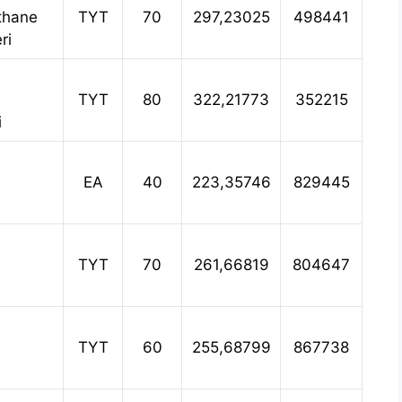
thane
TYT
70
297,23025
498441
ri
TYT
80
322,21773
352215
i
EA
40
223,35746
829445
i
TYT
70
261,66819
804647
TYT
60
255,68799
867738