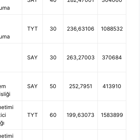
SAY
40
282,47001
304060
ruma
TYT
30
236,63106
1088532
ruma
SAY
30
263,27003
370684
tem
SAY
50
252,7951
413910
liği
netimi
ici
TYT
60
199,63073
1583899
ğı
netimi