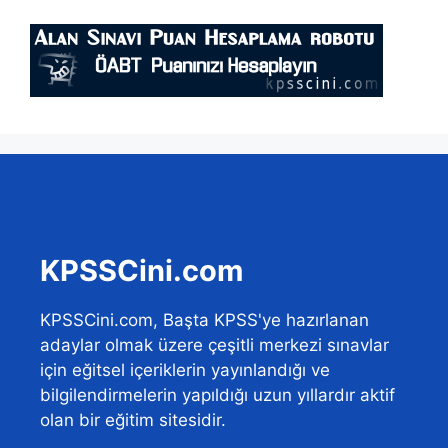
KPSSCini.com
KPSSCini.com, Başta KPSS'ye hazırlanan
adaylar olmak üzere çeşitli merkezi sınavlar
için eğitsel içeriklerin yayınlandığı ve
bilgilendirmelerin yapıldığı uzun yıllardır aktif
olan bir eğitim sitesidir.