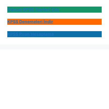
G
üncel KPSS Testleri Çöz
KPSS Denemeleri İndir
KPSS Puan Hes
a
plam
a