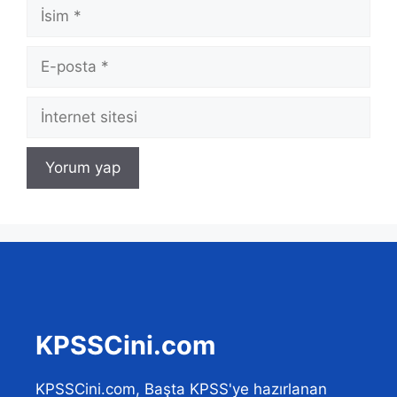
İsim
E-
posta
İnternet
sitesi
KPSSCini.com
KPSSCini.com, Başta KPSS'ye hazırlanan