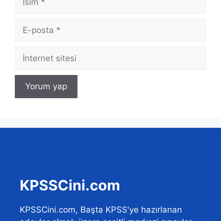
E-
posta
İnternet
sitesi
KPSSCini.com
KPSSCini.com, Başta KPSS'ye hazırlanan