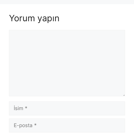
Yorum yapın
Yorum
İsim
E-
posta